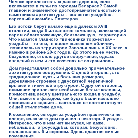
Чем же привлекательна данная деревня, если
включается в туры по городам Беларуси? Самой
главной и знаменитой достопримечательностью и
памятником архитектуры - является усадебно-
парковый ансамбль Пляттеров.
Его истоки берут начало еще в далеком XVIII
столетии, когда был заложен комплекс, включающий
парк и облагороженную, близлежащую, территорию.
Что касается главного «виновника торжества» -
усадьбы – то она, в своем нынешнем обличии,
появилась на территории Заполья лишь в XX веке, а
именно в районе 20-х годов. До этого на ее месте,
безусловно, стояло другое сооружение, однако
сведений о нем и его хозяевах не сохранилось.
Дом представляет собой довольно примечательное
архитектурное сооружение. С одной стороны, это
традиционное, пусть и больших размеров,
деревянное строение с двускатной черепичной
крышей и типичной структурой. С другой стороны,
внимание привлекают необычные белые колонны,
примостившиеся у центрального входа в усадьбу.
Они, вместе с фасадом, как будто были насильно
привязаны к зданию – настолько не соответствуют
общей стилистике дома.
К сожалению, сегодня за усадьбой практически не
следят, из-за чего дом пришел в некоторый упадок.
Интересно, что в нем нет ни музея, ни даже,
небольшой, агроусадьбы, которая, безусловно,
пользовалась бы спросом. Здесь сдаются жилые
помещения.