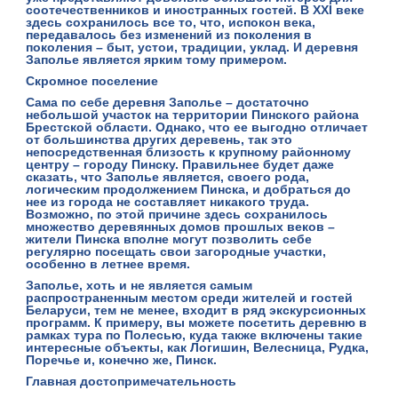
соотечественников и иностранных гостей. В XXI веке
здесь сохранилось все то, что, испокон века,
передавалось без изменений из поколения в
поколения – быт, устои, традиции, уклад. И деревня
Заполье является ярким тому примером.
Скромное поселение
Сама по себе деревня Заполье – достаточно
небольшой участок на территории Пинского района
Брестской области. Однако, что ее выгодно отличает
от большинства других деревень, так это
непосредственная близость к крупному районному
центру – городу Пинску. Правильнее будет даже
сказать, что Заполье является, своего рода,
логическим продолжением Пинска, и добраться до
нее из города не составляет никакого труда.
Возможно, по этой причине здесь сохранилось
множество деревянных домов прошлых веков –
жители Пинска вполне могут позволить себе
регулярно посещать свои загородные участки,
особенно в летнее время.
Заполье, хоть и не является самым
распространенным местом среди жителей и гостей
Беларуси, тем не менее, входит в ряд экскурсионных
программ. К примеру, вы можете посетить деревню в
рамках тура по Полесью, куда также включены такие
интересные объекты, как Логишин, Велесница, Рудка,
Поречье и, конечно же, Пинск.
Главная достопримечательность