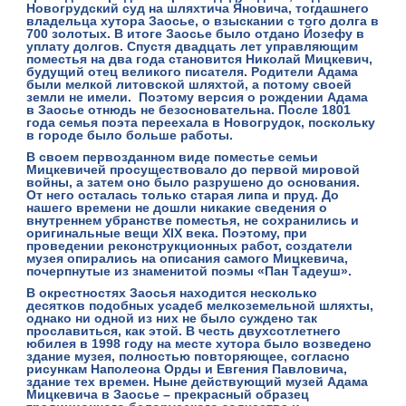
Новогрудский суд на шляхтича Яновича, тогдашнего
владельца хутора Заосье, о взыскании с того долга в
700 золотых. В итоге Заосье было отдано Йозефу в
уплату долгов. Спустя двадцать лет управляющим
поместья на два года становится
Николай
Мицкевич
,
будущий отец великого писателя. Родители Адама
были мелкой литовской шляхтой, а потому своей
земли не имели. Поэтому версия о рождении Адама
в Заосье отнюдь не безосновательна. После 1801
года семья поэта переехала в Новогрудок, поскольку
в городе было больше работы.
В своем первозданном виде поместье семьи
Мицкевичей просуществовало до первой мировой
войны, а затем оно было разрушено до основания.
От него осталась только старая липа и пруд. До
нашего времени не дошли никакие сведения о
внутреннем убранстве поместья, не сохранились и
оригинальные вещи XIX века. Поэтому, при
проведении реконструкционных работ, создатели
музея опирались на описания самого Мицкевича,
почерпнутые из знаменитой поэмы
«Пан Тадеуш».
В окрестностях Заосья находится несколько
десятков подобных усадеб мелкоземельной шляхты,
однако ни одной из них не было суждено так
прославиться, как этой. В честь двухсотлетнего
юбилея в
1998
году
на месте хутора было возведено
здание
музея
, полностью повторяющее, согласно
рисункам Наполеона Орды и Евгения Павловича,
здание тех времен. Ныне действующий
музей Адама
Мицкевича в Заосье
– прекрасный образец