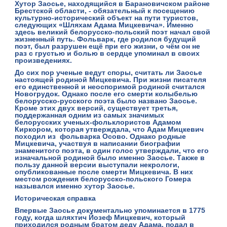
Хутор Заосье, находящийся в Барановичском районе
Брестской области, - обязательный к посещению
культурно-исторический объект на пути туристов,
следующих
«Шляхам Адама Мицкевича»
. Именно
здесь великий белорусско-польский поэт начал свой
жизненный путь. Фольварк, где родился будущий
поэт, был разрушен ещё при его жизни, о чём он не
раз с грустью и болью в сердце упоминал в своих
произведениях.
До сих пор ученые ведут споры, считать ли Заосье
настоящей родиной Мицкевича. При жизни писателя
его единственной и неоспоримой родиной считался
Новогрудок. Однако после его смерти колыбелью
белорусско-русского поэта было названо Заосье.
Кроме этих двух версий, существует третья,
поддержанная одним из самых значимых
белорусских ученых-фольклористов Адамом
Киркором, которая утверждала, что Адам Мицкевич
походил из фольварка Осово. Однако родные
Мицкевича, участвуя в написании биографии
знаменитого поэта, в один голос утверждали, что его
изначальной родиной было именно Заосье. Также в
пользу данной версии выступали некрологи,
опубликованные после смерти Мицкевича. В них
местом рождения белорусско-польского Гомера
назывался именно хутор Заосье.
Историческая справка
Впервые Заосье документально упоминается в
1775
году,
когда шляхтич Йозеф Мицкевич, который
приходился родным братом деду Адама, подал в