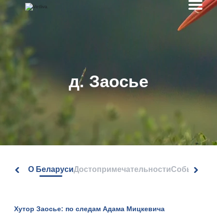
д. Заосье
О Беларуси
Достопримечательности
События
Хутор Заосье: по следам Адама Мицкевича