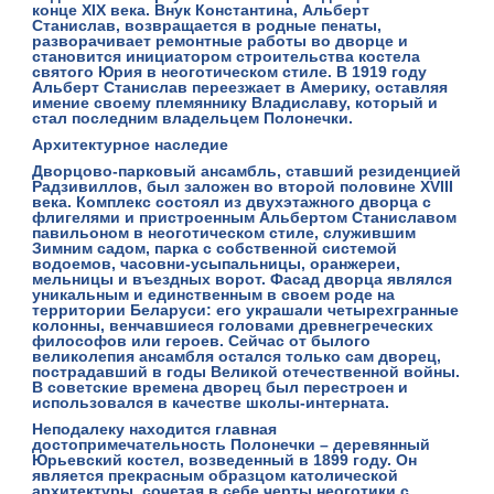
конце XIX века. Внук Константина, Альберт
Станислав, возвращается в родные пенаты,
разворачивает ремонтные работы во дворце и
становится инициатором строительства
костела
святого Юрия
в неоготическом стиле. В 1919 году
Альберт Станислав переезжает в Америку, оставляя
имение своему племяннику Владиславу, который и
стал последним владельцем Полонечки.
Архитектурное наследие
Дворцово-парковый ансамбль, ставший
резиденцией
Радзивиллов
, был заложен во второй половине XVIII
века. Комплекс состоял из двухэтажного дворца с
флигелями и пристроенным Альбертом Станиславом
павильоном в неоготическом стиле, служившим
Зимним садом, парка с собственной системой
водоемов, часовни-усыпальницы, оранжереи,
мельницы и въездных ворот. Фасад дворца являлся
уникальным и единственным в своем роде на
территории Беларуси: его украшали четырехгранные
колонны, венчавшиеся головами древнегреческих
философов или героев. Сейчас от былого
великолепия ансамбля остался только сам дворец,
пострадавший в годы Великой отечественной войны.
В советские времена дворец был перестроен и
использовался в качестве школы-интерната.
Неподалеку находится главная
достопримечательность Полонечки –
деревянный
Юрьевский костел
, возведенный в
1899 году.
Он
является прекрасным образцом католической
архитектуры, сочетая в себе черты неоготики с