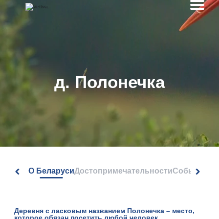
д. Полонечка
О Беларуси
Достопримечательности
События
Деревня с ласковым названием Полонечка – место,
которое обязан посетить любой человек,