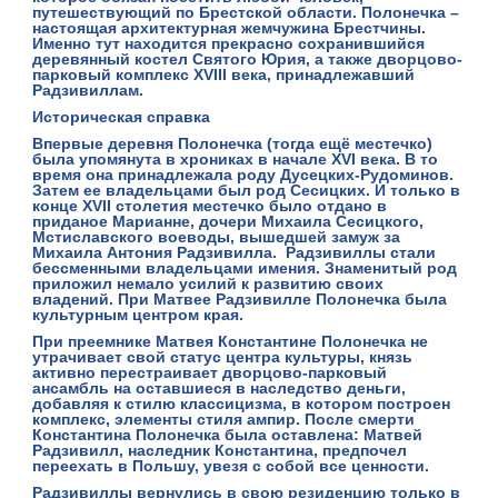
путешествующий по Брестской области. Полонечка –
настоящая архитектурная жемчужина Брестчины.
Именно тут находится прекрасно сохранившийся
деревянный костел Святого Юрия, а также дворцово-
парковый комплекс XVIII века, принадлежавший
Радзивиллам.
Историческая справка
Впервые деревня Полонечка (тогда ещё местечко)
была упомянута в хрониках в
начале XVI века
. В то
время она принадлежала роду Дусецких-Рудоминов.
Затем ее владельцами был род
Сесицких
. И только в
конце XVII столетия местечко было отдано в
приданое Марианне, дочери Михаила Сесицкого,
Мстиславского воеводы, вышедшей замуж за
Михаила Антония Радзивилла.
Радзивиллы
стали
бессменными владельцами имения. Знаменитый род
приложил немало усилий к развитию своих
владений. При Матвее Радзивилле Полонечка была
культурным центром края.
При преемнике Матвея Константине Полонечка не
утрачивает свой статус центра культуры, князь
активно перестраивает дворцово-парковый
ансамбль на оставшиеся в наследство деньги,
добавляя к стилю классицизма, в котором построен
комплекс, элементы стиля ампир. После смерти
Константина Полонечка была оставлена: Матвей
Радзивилл, наследник Константина, предпочел
переехать в Польшу, увезя с собой все ценности.
Радзивиллы
вернулись в свою резиденцию только в