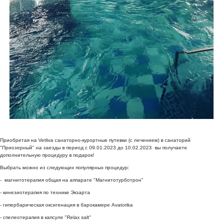
Приобретая на Vetliva санаторно-курортные путевки (с лечением) в санаторий
"Приозерный" на заезды в период с 09.01.2023 до 10.02.2023 вы получаете
дополнительную процедуру в подарок!
Выбрать можно из следующих популярных процедур:
- магнитотерапия общая на аппарате "Магнитотурботрон"
- кинезиотерапия по технике Экзарта
- гипербарическая оксигенация в барокамере Avatorika
- спелеотерапия в капсуле "Relax salt"